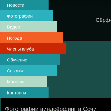
Skip
Новости
to
main
Фотографии
content
Сёрф-
Видео
Погода
Члены клуба
Обучение
Ссылки
Магазин
Контакты
Фотографии виндсёрфинг в Сочи