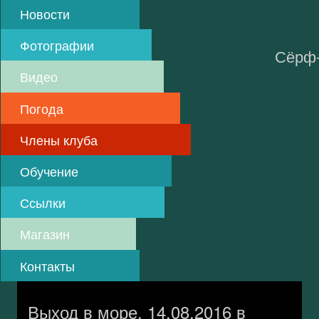
Skip
Новости
to
main
Фотографии
content
Сёрф-
Видео
Погода
Члены клуба
Обучение
Ссылки
Магазин
Контакты
Выход в море. 14.08.2016 в