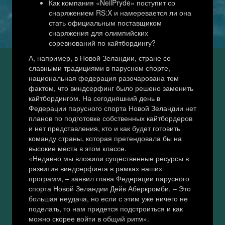
Как компания «NeilPryde» поступит со
снаряжением RS:X и намеревается ли она
стать официальным поставщиком
снаряжения для олимпийских
соревнований по кайтбордингу?
А, например, в Новой Зеландии, стране со
славными традициями в парусном спорте,
национальная федерация разочарована тем
фактом, что виндсерфинг было решено заменить
кайтбордингом. На сегодняшний день в
Федерации парусного спорта Новой Зеландии нет
планов по подготовке собственных кайтбордеров
и нет представления, кто и как будет готовить
команду страны, которая претендовала бы на
высокие места в этом классе.
«Недавно мы вложили существенные ресурсы в
развития виндсерфинга в рамках наших
программ, – заявил глава Федерации парусного
спорта Новой Зеландии Дейв Аберкромби. – Это
большая неудача, но если с этим уже ничего не
поделать, то нам придется подстроиться и как
можно скорее войти в общий ритм».