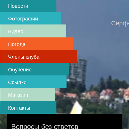
Skip
Новости
to
main
Фотографии
content
Сёрф-
Видео
Погода
Члены клуба
Обучение
Ссылки
Магазин
Контакты
Вопросы без ответов