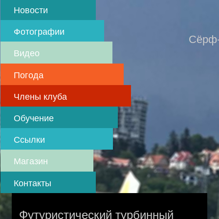
Skip
Новости
to
main
Фотографии
content
Сёрф-
Видео
Погода
Члены клуба
Обучение
Ссылки
Магазин
Контакты
Футуристический турбинный